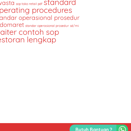
standard
wasta
sop toko retail pdf
perating procedures
tandar operasional prosedur
ndomaret
standar operasional prosedur sd/mi
aiter contoh sop
estoran lengkap
Butuh Bantuan ?