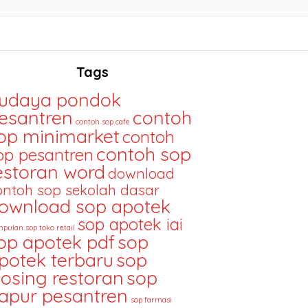
Tags
udaya pondok
esantren
contoh
contoh sop cafe
op minimarket
contoh
contoh sop
op pesantren
estoran word
download
ontoh sop sekolah dasar
ownload sop apotek
sop apotek iai
pulan sop toko retail
op apotek pdf
sop
potek terbaru
sop
losing restoran
sop
apur pesantren
sop farmasi