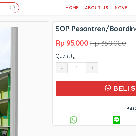
HOME
ABOUT US
NOVEL
SOP Pesantren/Boardin
Rp 95.000
Rp 350.000
Quantity
-
+
BELI 
BAG