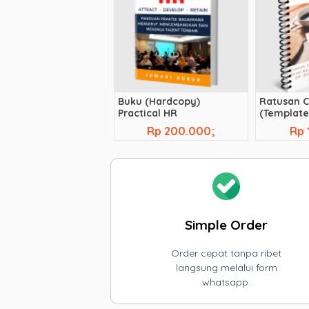
Buku (Hardcopy)
Ratusan 
Practical HR
(Template
Legal, Aka
Rp 200.000;
Rp 
Bisnis, dll
Simple Order
Order cepat tanpa ribet
langsung melalui form
whatsapp.