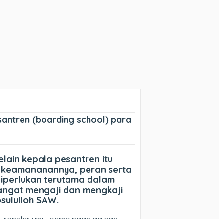
esantren (boarding school) para
lain kepala pesantren itu
b keamananannya, peran serta
diperlukan terutama dalam
mangat mengaji dan mengkaji
sululloh SAW.