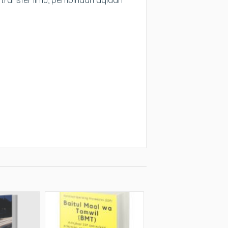
transfer ilmu, pembinaan aqidah