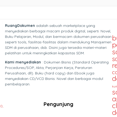
RuangDokumen
adalah sebuah marketplace yang
menyediakan berbagai macam produk digital, seperti: Novel,
b
Buku Pelajaran, Modul, dan bermacam dokumen perusahaan
seperti tools, fasilitas-fasilitas dalam mendukung Manajemen
p
SDM di perusahaan, dsb. Disini juga tersedia materi-materi
s
pelatihan untuk meningkatkan kapasitas SDM.
s
Kami menyediakan
: Dokumen Bisnis (Standard Operating
r
Procedures/SOP, Akta, Perjanjian Kerja, Peraturan
c
Perusahaan, dll). Buku (hard copy) dan Ebook juga
d
menyediakan CD/VCD Bisnis. Novel dan berbagai modul
pembelajaran.
kum
s
a
Pengunjung
c
0,
d