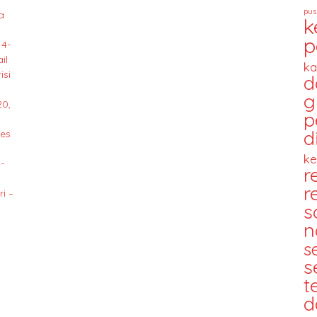
pus
a
k
p
14-
il
ka
isi
d
g
20,
p
d
des
ke
-
r
r
i –
s
n
s
s
t
d