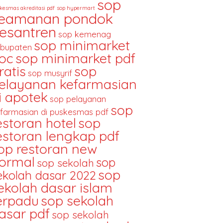
sop
kesmas akreditasi pdf
sop hypermart
eamanan pondok
esantren
sop kemenag
sop minimarket
bupaten
oc
sop minimarket pdf
ratis
sop
sop musyrif
elayanan kefarmasian
i apotek
sop pelayanan
sop
farmasian di puskesmas pdf
estoran hotel
sop
estoran lengkap pdf
op restoran new
ormal
sop
sop sekolah
sop
ekolah dasar 2022
ekolah dasar islam
erpadu
sop sekolah
asar pdf
sop sekolah