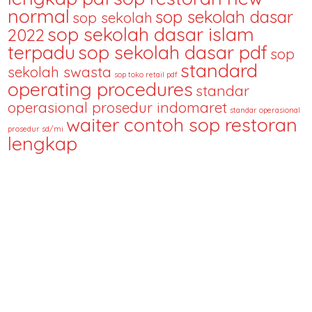
normal
sop sekolah dasar
sop sekolah
sop sekolah dasar islam
2022
terpadu
sop sekolah dasar pdf
sop
standard
sekolah swasta
sop toko retail pdf
operating procedures
standar
operasional prosedur indomaret
standar operasional
waiter contoh sop restoran
prosedur sd/mi
lengkap