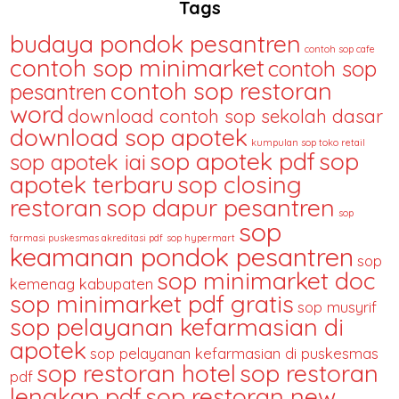
Tags
budaya pondok pesantren
contoh sop cafe
contoh sop minimarket
contoh sop
contoh sop restoran
pesantren
word
download contoh sop sekolah dasar
download sop apotek
kumpulan sop toko retail
sop apotek pdf
sop
sop apotek iai
apotek terbaru
sop closing
restoran
sop dapur pesantren
sop
sop
farmasi puskesmas akreditasi pdf
sop hypermart
keamanan pondok pesantren
sop
sop minimarket doc
kemenag kabupaten
sop minimarket pdf gratis
sop musyrif
sop pelayanan kefarmasian di
apotek
sop pelayanan kefarmasian di puskesmas
sop restoran hotel
sop restoran
pdf
lengkap pdf
sop restoran new