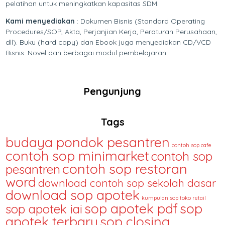
pelatihan untuk meningkatkan kapasitas SDM.
Kami menyediakan
: Dokumen Bisnis (Standard Operating
Procedures/SOP, Akta, Perjanjian Kerja, Peraturan Perusahaan,
dll). Buku (hard copy) dan Ebook juga menyediakan CD/VCD
Bisnis. Novel dan berbagai modul pembelajaran.
Pengunjung
Tags
budaya pondok pesantren
contoh sop cafe
contoh sop minimarket
contoh sop
contoh sop restoran
pesantren
word
download contoh sop sekolah dasar
download sop apotek
kumpulan sop toko retail
sop apotek pdf
sop
sop apotek iai
apotek terbaru
sop closing