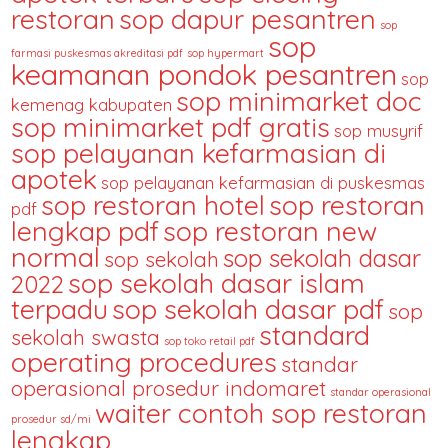
restoran
sop dapur pesantren
sop
sop
farmasi puskesmas akreditasi pdf
sop hypermart
keamanan pondok pesantren
sop
sop minimarket doc
kemenag kabupaten
sop minimarket pdf gratis
sop musyrif
sop pelayanan kefarmasian di
apotek
sop pelayanan kefarmasian di puskesmas
sop restoran hotel
sop restoran
pdf
lengkap pdf
sop restoran new
normal
sop sekolah dasar
sop sekolah
sop sekolah dasar islam
2022
terpadu
sop sekolah dasar pdf
sop
standard
sekolah swasta
sop toko retail pdf
operating procedures
standar
operasional prosedur indomaret
standar operasional
waiter contoh sop restoran
prosedur sd/mi
lengkap