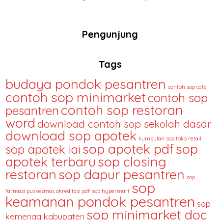
Pengunjung
Tags
budaya pondok pesantren
contoh sop cafe
contoh sop minimarket
contoh sop
contoh sop restoran
pesantren
word
download contoh sop sekolah dasar
download sop apotek
kumpulan sop toko retail
sop apotek pdf
sop
sop apotek iai
apotek terbaru
sop closing
restoran
sop dapur pesantren
sop
sop
farmasi puskesmas akreditasi pdf
sop hypermart
keamanan pondok pesantren
sop
sop minimarket doc
kemenag kabupaten