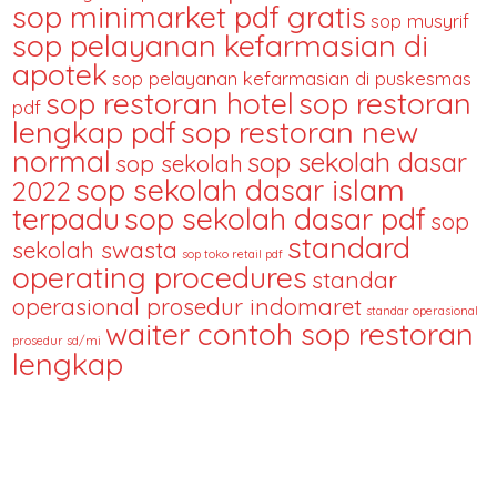
sop minimarket pdf gratis
sop musyrif
sop pelayanan kefarmasian di
apotek
sop pelayanan kefarmasian di puskesmas
sop restoran hotel
sop restoran
pdf
lengkap pdf
sop restoran new
normal
sop sekolah dasar
sop sekolah
sop sekolah dasar islam
2022
terpadu
sop sekolah dasar pdf
sop
standard
sekolah swasta
sop toko retail pdf
operating procedures
standar
operasional prosedur indomaret
standar operasional
waiter contoh sop restoran
prosedur sd/mi
lengkap