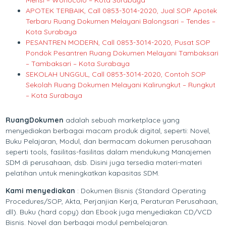
Merisi – Wonocolo – Kota Surabaya
APOTEK TERBAIK, Call 0853-3014-2020, Jual SOP Apotek
Terbaru Ruang Dokumen Melayani Balongsari – Tendes –
Kota Surabaya
PESANTREN MODERN, Call 0853-3014-2020, Pusat SOP
Pondok Pesantren Ruang Dokumen Melayani Tambaksari
– Tambaksari – Kota Surabaya
SEKOLAH UNGGUL, Call 0853-3014-2020, Contoh SOP
Sekolah Ruang Dokumen Melayani Kalirungkut – Rungkut
– Kota Surabaya
RuangDokumen
adalah sebuah marketplace yang
menyediakan berbagai macam produk digital, seperti: Novel,
Buku Pelajaran, Modul, dan bermacam dokumen perusahaan
seperti tools, fasilitas-fasilitas dalam mendukung Manajemen
SDM di perusahaan, dsb. Disini juga tersedia materi-materi
pelatihan untuk meningkatkan kapasitas SDM.
Kami menyediakan
: Dokumen Bisnis (Standard Operating
Procedures/SOP, Akta, Perjanjian Kerja, Peraturan Perusahaan,
dll). Buku (hard copy) dan Ebook juga menyediakan CD/VCD
Bisnis. Novel dan berbagai modul pembelajaran.