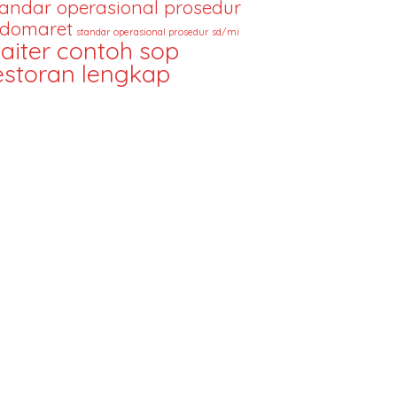
tandar operasional prosedur
ndomaret
standar operasional prosedur sd/mi
aiter contoh sop
estoran lengkap