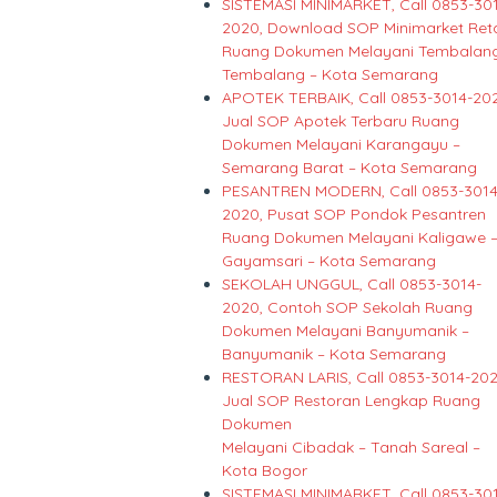
SISTEMASI MINIMARKET, Call 0853-30
2020, Download SOP Minimarket Reta
Ruang Dokumen Melayani Tembalang
Tembalang – Kota Semarang
APOTEK TERBAIK, Call 0853-3014-20
Jual SOP Apotek Terbaru Ruang
Dokumen Melayani Karangayu –
Semarang Barat – Kota Semarang
PESANTREN MODERN, Call 0853-3014
2020, Pusat SOP Pondok Pesantren
Ruang Dokumen Melayani Kaligawe 
Gayamsari – Kota Semarang
SEKOLAH UNGGUL, Call 0853-3014-
2020, Contoh SOP Sekolah Ruang
Dokumen Melayani Banyumanik –
Banyumanik – Kota Semarang
RESTORAN LARIS, Call 0853-3014-202
Jual SOP Restoran Lengkap Ruang
Dokumen
Melayani Cibadak – Tanah Sareal –
Kota Bogor
SISTEMASI MINIMARKET, Call 0853-30