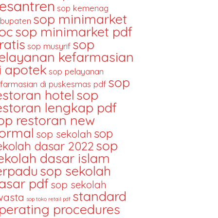
esantren
sop kemenag
sop minimarket
bupaten
oc
sop minimarket pdf
ratis
sop
sop musyrif
elayanan kefarmasian
i apotek
sop pelayanan
sop
farmasian di puskesmas pdf
estoran hotel
sop
estoran lengkap pdf
op restoran new
ormal
sop
sop sekolah
sop
ekolah dasar 2022
ekolah dasar islam
erpadu
sop sekolah
asar pdf
sop sekolah
standard
wasta
sop toko retail pdf
perating procedures