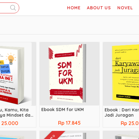
HOME
ABOUT US
NOVEL
Ebook SDM for UKM
u, Kamu, Kita
Ebook : Dari K
ya Mindset dan
Jadi Juragan
uara Ini!
Rp 17.845
 25.000
Rp 25.