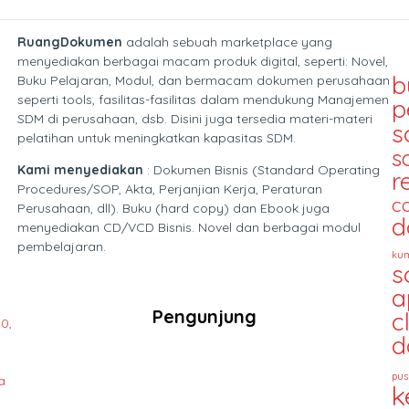
RuangDokumen
adalah sebuah marketplace yang
menyediakan berbagai macam produk digital, seperti: Novel,
b
Buku Pelajaran, Modul, dan bermacam dokumen perusahaan
seperti tools, fasilitas-fasilitas dalam mendukung Manajemen
p
SDM di perusahaan, dsb. Disini juga tersedia materi-materi
s
pelatihan untuk meningkatkan kapasitas SDM.
s
Kami menyediakan
: Dokumen Bisnis (Standard Operating
r
Procedures/SOP, Akta, Perjanjian Kerja, Peraturan
c
Perusahaan, dll). Buku (hard copy) dan Ebook juga
d
menyediakan CD/VCD Bisnis. Novel dan berbagai modul
pembelajaran.
kum
s
a
Pengunjung
c
0,
d
pus
a
k