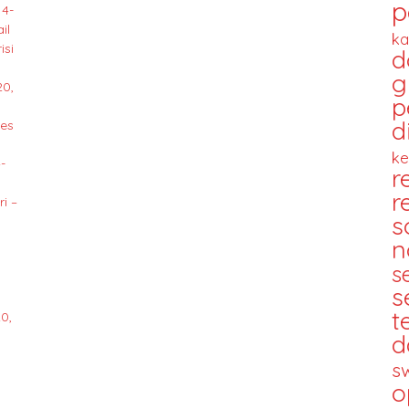
p
14-
il
ka
isi
d
g
20,
p
d
des
ke
-
r
r
i –
s
n
s
s
t
0,
d
s
o