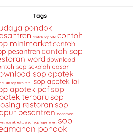
Tags
udaya pondok
esantren
contoh
contoh sop cafe
op minimarket
contoh
contoh sop
op pesantren
estoran word
download
ontoh sop sekolah dasar
ownload sop apotek
sop apotek iai
pulan sop toko retail
op apotek pdf
sop
potek terbaru
sop
losing restoran
sop
apur pesantren
sop farmasi
sop
kesmas akreditasi pdf
sop hypermart
eamanan pondok