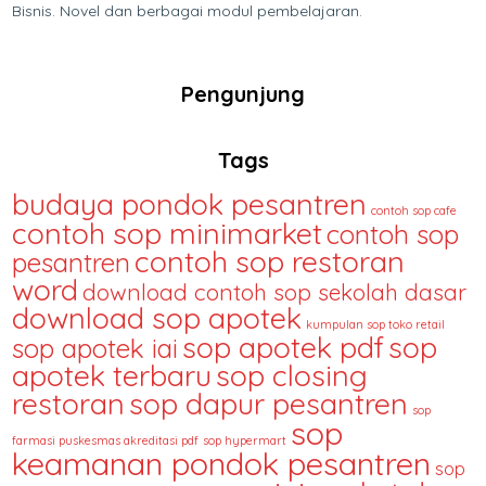
Bisnis. Novel dan berbagai modul pembelajaran.
Pengunjung
Tags
budaya pondok pesantren
contoh sop cafe
contoh sop minimarket
contoh sop
contoh sop restoran
pesantren
word
download contoh sop sekolah dasar
download sop apotek
kumpulan sop toko retail
sop apotek pdf
sop
sop apotek iai
apotek terbaru
sop closing
restoran
sop dapur pesantren
sop
sop
farmasi puskesmas akreditasi pdf
sop hypermart
keamanan pondok pesantren
sop