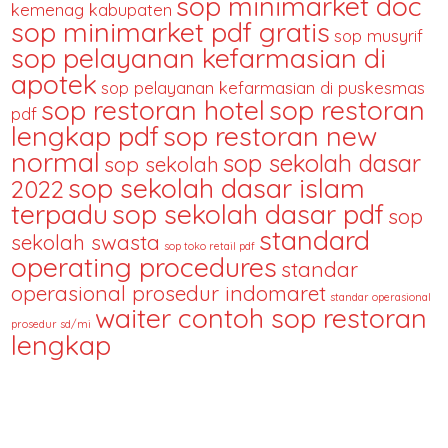
sop minimarket doc
kemenag kabupaten
sop minimarket pdf gratis
sop musyrif
sop pelayanan kefarmasian di
apotek
sop pelayanan kefarmasian di puskesmas
sop restoran hotel
sop restoran
pdf
lengkap pdf
sop restoran new
normal
sop sekolah dasar
sop sekolah
sop sekolah dasar islam
2022
terpadu
sop sekolah dasar pdf
sop
standard
sekolah swasta
sop toko retail pdf
operating procedures
standar
operasional prosedur indomaret
standar operasional
waiter contoh sop restoran
prosedur sd/mi
lengkap