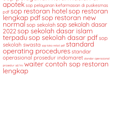
apotek
sop pelayanan kefarmasian di puskesmas
sop restoran hotel
sop restoran
pdf
lengkap pdf
sop restoran new
normal
sop sekolah dasar
sop sekolah
sop sekolah dasar islam
2022
terpadu
sop sekolah dasar pdf
sop
standard
sekolah swasta
sop toko retail pdf
operating procedures
standar
operasional prosedur indomaret
standar operasional
waiter contoh sop restoran
prosedur sd/mi
lengkap