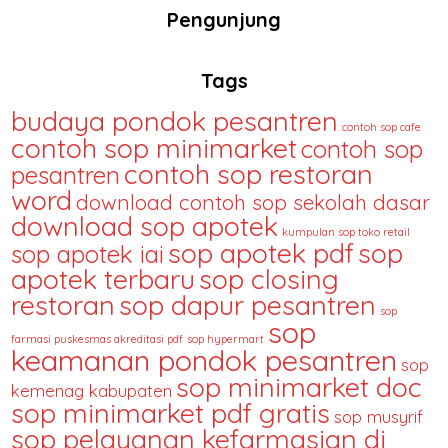
Pengunjung
Tags
budaya pondok pesantren
contoh sop cafe
contoh sop minimarket
contoh sop
contoh sop restoran
pesantren
word
download contoh sop sekolah dasar
download sop apotek
kumpulan sop toko retail
sop apotek pdf
sop
sop apotek iai
apotek terbaru
sop closing
restoran
sop dapur pesantren
sop
sop
farmasi puskesmas akreditasi pdf
sop hypermart
keamanan pondok pesantren
sop
sop minimarket doc
kemenag kabupaten
sop minimarket pdf gratis
sop musyrif
sop pelayanan kefarmasian di