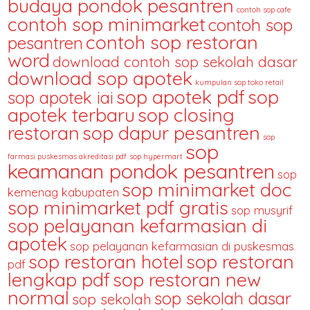
budaya pondok pesantren
contoh sop cafe
contoh sop minimarket
contoh sop
contoh sop restoran
pesantren
word
download contoh sop sekolah dasar
download sop apotek
kumpulan sop toko retail
sop apotek pdf
sop
sop apotek iai
apotek terbaru
sop closing
restoran
sop dapur pesantren
sop
sop
farmasi puskesmas akreditasi pdf
sop hypermart
keamanan pondok pesantren
sop
sop minimarket doc
kemenag kabupaten
sop minimarket pdf gratis
sop musyrif
sop pelayanan kefarmasian di
apotek
sop pelayanan kefarmasian di puskesmas
sop restoran hotel
sop restoran
pdf
lengkap pdf
sop restoran new
normal
sop sekolah dasar
sop sekolah