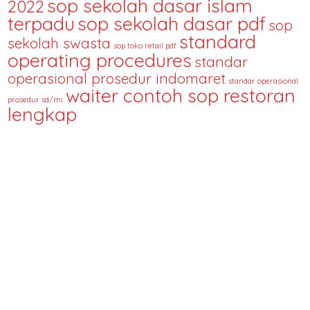
sop sekolah dasar islam
2022
terpadu
sop sekolah dasar pdf
sop
standard
sekolah swasta
sop toko retail pdf
operating procedures
standar
operasional prosedur indomaret
standar operasional
waiter contoh sop restoran
prosedur sd/mi
lengkap