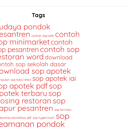
Tags
udaya pondok
esantren
contoh
contoh sop cafe
op minimarket
contoh
contoh sop
op pesantren
estoran word
download
ontoh sop sekolah dasar
ownload sop apotek
sop apotek iai
pulan sop toko retail
op apotek pdf
sop
potek terbaru
sop
losing restoran
sop
apur pesantren
sop farmasi
sop
kesmas akreditasi pdf
sop hypermart
eamanan pondok