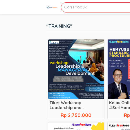
"TRAINING"
Tiket Workshop
Kelas Onl
Leadership and
#SeriMan
Managerial Development
“Cara Mu
Rp 2.750.000
Rp
SOP”