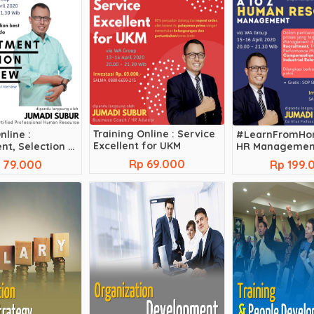
Training Online : Service
nline :
#LearnFromHom
Excellent for UKM
nt, Selection &
HR Managemen
erview
Rp 69.000
 79.000
Rp 199.