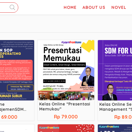
HOME
ABOUT US
NOVEL
Kelas Online “Presentasi
ine
Kelas Online Se
Memukau”
ajemenSDM
Management “
dah Menyusun
UKM”
Rp 79.000
 69.000
Rp 89.