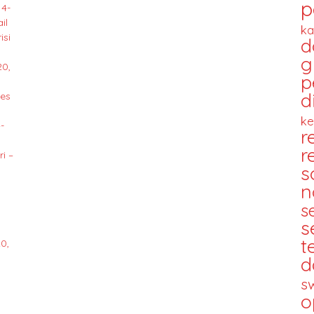
p
14-
il
ka
isi
d
g
20,
p
d
des
ke
-
r
r
i –
s
n
s
s
t
0,
d
s
o