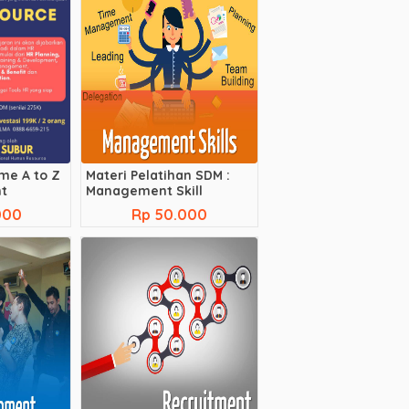
e A to Z
Materi Pelatihan SDM :
t
Management Skill
000
Rp 50.000