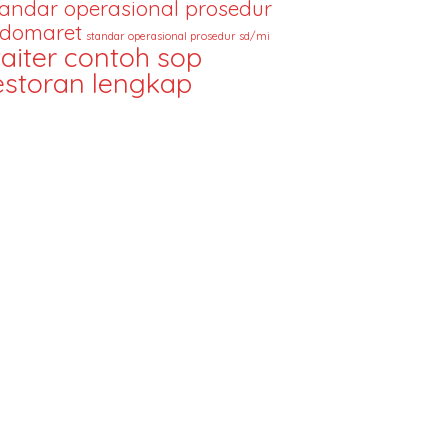
tandar operasional prosedur
ndomaret
standar operasional prosedur sd/mi
aiter contoh sop
estoran lengkap