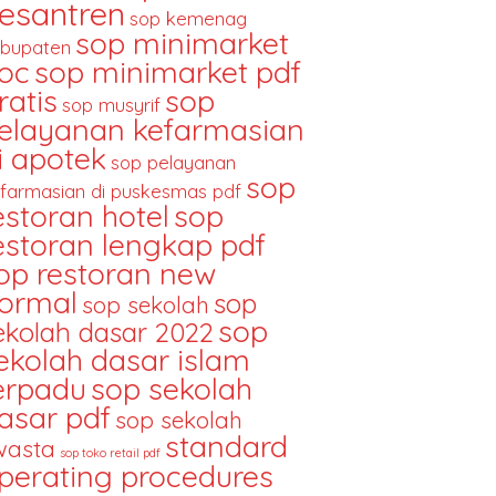
esantren
sop kemenag
sop minimarket
bupaten
oc
sop minimarket pdf
ratis
sop
sop musyrif
elayanan kefarmasian
i apotek
sop pelayanan
sop
farmasian di puskesmas pdf
estoran hotel
sop
estoran lengkap pdf
op restoran new
ormal
sop
sop sekolah
sop
ekolah dasar 2022
ekolah dasar islam
erpadu
sop sekolah
asar pdf
sop sekolah
standard
wasta
sop toko retail pdf
perating procedures