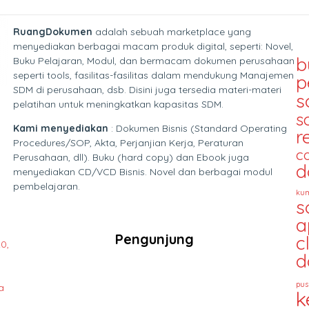
RuangDokumen
adalah sebuah marketplace yang
menyediakan berbagai macam produk digital, seperti: Novel,
b
Buku Pelajaran, Modul, dan bermacam dokumen perusahaan
seperti tools, fasilitas-fasilitas dalam mendukung Manajemen
p
SDM di perusahaan, dsb. Disini juga tersedia materi-materi
s
pelatihan untuk meningkatkan kapasitas SDM.
s
Kami menyediakan
: Dokumen Bisnis (Standard Operating
r
Procedures/SOP, Akta, Perjanjian Kerja, Peraturan
c
Perusahaan, dll). Buku (hard copy) dan Ebook juga
d
menyediakan CD/VCD Bisnis. Novel dan berbagai modul
pembelajaran.
kum
s
a
Pengunjung
c
0,
d
pus
a
k