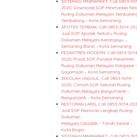
SISTEMASI MINIMARKET, Call 0853-30
2020, Download SOP Minimarket Reta
Ruang Dokumen Melayani Tembalang
Tembalang – Kota Semarang
APOTEK TERBAIK, Call 0853-3014-20
Jual SOP Apotek Terbaru Ruang
Dokumen Melayani Karangayu –
Semarang Barat – Kota Semarang
PESANTREN MODERN, Call 0853-3014
2020, Pusat SOP Pondok Pesantren
Ruang Dokumen Melayani Kaligawe 
Gayamsari – Kota Semarang
SEKOLAH UNGGUL, Call 0853-3014-
2020, Contoh SOP Sekolah Ruang
Dokumen Melayani Banyumanik –
Banyumanik – Kota Semarang
RESTORAN LARIS, Call 0853-3014-202
Jual SOP Restoran Lengkap Ruang
Dokumen
Melayani Cibadak – Tanah Sareal –
Kota Bogor
SISTEMASI MINIMARKET, Call 0853-30