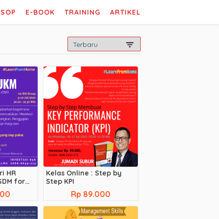
SOP
E-BOOK
TRAINING
ARTIKEL
ri HR
Kelas Online : Step by
SDM for
Step KPI
000
Rp 89.000