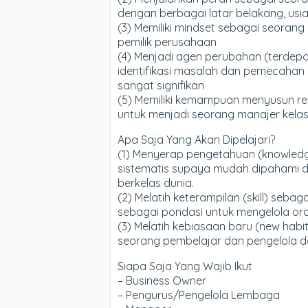
dengan berbagai latar belakang, usia
(3) Memiliki mindset sebagai seoran
pemilik perusahaan
(4) Menjadi agen perubahan (terde
identifikasi masalah dan pemecahan
sangat signifikan
(5) Memiliki kemampuan menyusun renc
untuk menjadi seorang manajer kelas
Apa Saja Yang Akan Dipelajari?
(1) Menyerap pengetahuan (knowled
sistematis supaya mudah dipahami d
berkelas dunia.
(2) Melatih keterampilan (skill) se
sebagai pondasi untuk mengelola or
(3) Melatih kebiasaan baru (new hab
seorang pembelajar dan pengelola deng
Siapa Saja Yang Wajib Ikut
– Business Owner
– Pengurus/Pengelola Lembaga