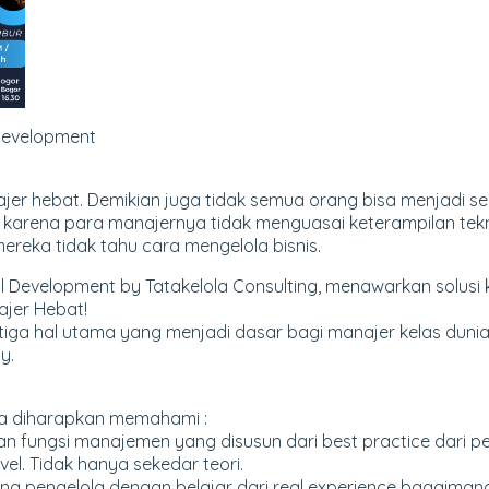
Development
ajer hebat. Demikian juga tidak semua orang bisa menjadi s
 karena para manajernya tidak menguasai keterampilan tek
mereka tidak tahu cara mengelola bisnis.
Development by Tatakelola Consulting, menawarkan solusi 
jer Hebat!
ga hal utama yang menjadi dasar bagi manajer kelas dunia, y
y.
rta diharapkan memahami :
dan fungsi manajemen yang disusun dari best practice dari p
el. Tidak hanya sekedar teori.
ang pengelola dengan belajar dari real experience bagaima