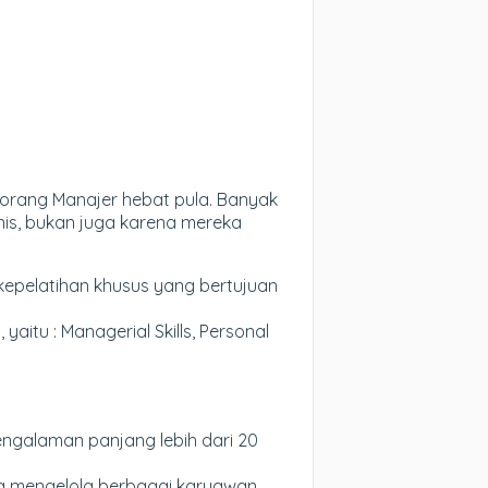
eorang Manajer hebat pula. Banyak
nis, bukan juga karena mereka
kepelatihan khusus yang bertujuan
aitu : Managerial Skills, Personal
engalaman panjang lebih dari 20
na mengelola berbagai karyawan