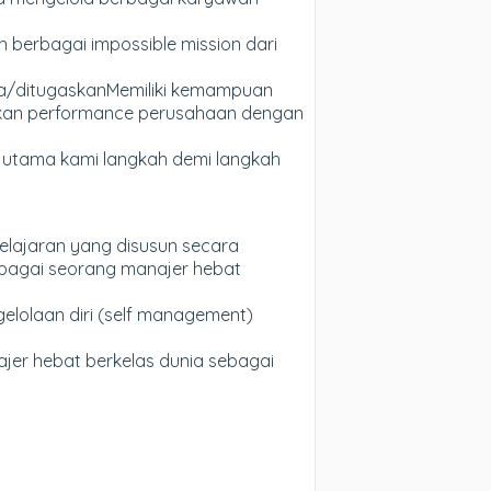
 berbagai impossible mission dari
a/ditugaskanMemiliki kemampuan
atkan performance perusahaan dengan
or utama kami langkah demi langkah
lajaran yang disusun secara
ebagai seorang manajer hebat
elolaan diri (self management)
ajer hebat berkelas dunia sebagai