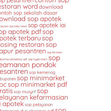
op pesantren
estoran word
download
ontoh sop sekolah dasar
ownload sop apotek
sop apotek iai
pulan sop toko retail
op apotek pdf
sop
potek terbaru
sop
losing restoran
sop
apur pesantren
sop farmasi
sop
kesmas akreditasi pdf
sop hypermart
eamanan pondok
esantren
sop kemenag
sop minimarket
bupaten
oc
sop minimarket pdf
ratis
sop
sop musyrif
elayanan kefarmasian
i apotek
sop pelayanan
sop
farmasian di puskesmas pdf