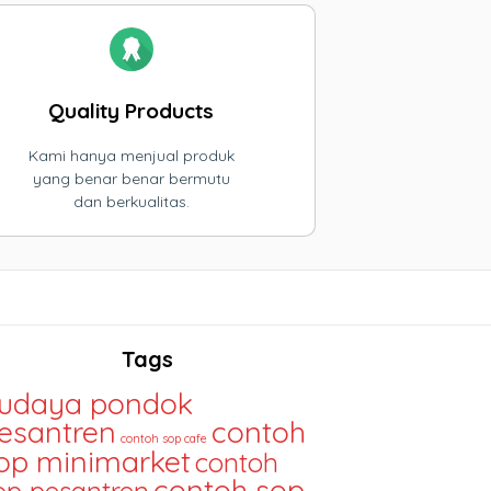
Quality Products
Kami hanya menjual produk
yang benar benar bermutu
dan berkualitas.
Tags
udaya pondok
esantren
contoh
contoh sop cafe
op minimarket
contoh
contoh sop