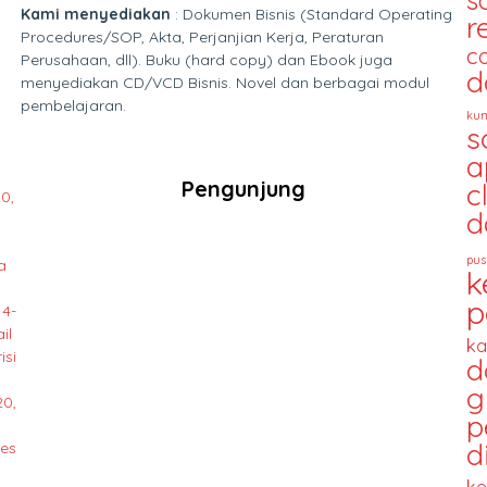
s
Kami menyediakan
: Dokumen Bisnis (Standard Operating
r
Procedures/SOP, Akta, Perjanjian Kerja, Peraturan
c
Perusahaan, dll). Buku (hard copy) dan Ebook juga
d
menyediakan CD/VCD Bisnis. Novel dan berbagai modul
pembelajaran.
kum
s
a
Pengunjung
c
0,
d
pus
a
k
p
14-
il
ka
isi
d
g
20,
p
d
des
ke