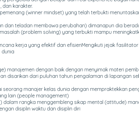
, dan karakter.
g pemenang (winner mindset) yang telah terbukti menuntaskan
pan dan teladan membawa perubahan) dimanapun dia berad
 masalah (problem solving) yang terbukti mampu meningk
ana kerja yang efektif dan efisienMengikuti jejak fasilitat
 dunia
ge) manajemen dengan baik dengan menyimak materi pembe
an disarikan dari puluhan tahun pengalaman di lapangan s
bagai seorang manajer kelas dunia dengan mempraktekkan peng
ang lain (people management)
it) dalam rangka menggembleng sikap mental (attitude) man
an disiplin waktu dan disiplin diri