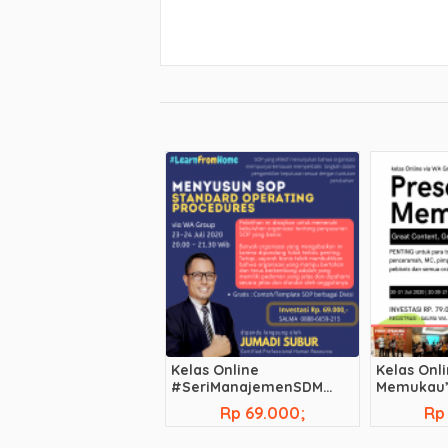
Kelas Online
Kelas Onli
#SeriManajemenSDM
Memukau
“Cara Mudah Menyusun
Rp 69.000;
Rp
SOP”