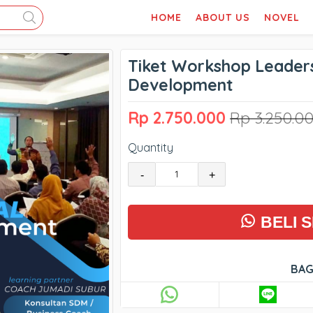
HOME
ABOUT US
NOVEL
Tiket Workshop Leaders
Development
Rp 2.750.000
Rp 3.250.0
Quantity
-
+
BELI 
BAG