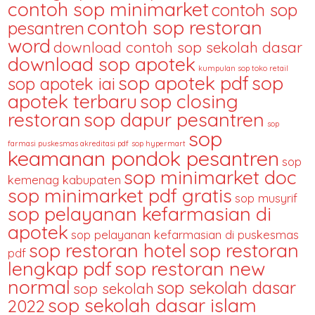
contoh sop minimarket
contoh sop
contoh sop restoran
pesantren
word
download contoh sop sekolah dasar
download sop apotek
kumpulan sop toko retail
sop apotek pdf
sop
sop apotek iai
apotek terbaru
sop closing
restoran
sop dapur pesantren
sop
sop
farmasi puskesmas akreditasi pdf
sop hypermart
keamanan pondok pesantren
sop
sop minimarket doc
kemenag kabupaten
sop minimarket pdf gratis
sop musyrif
sop pelayanan kefarmasian di
apotek
sop pelayanan kefarmasian di puskesmas
sop restoran hotel
sop restoran
pdf
lengkap pdf
sop restoran new
normal
sop sekolah dasar
sop sekolah
sop sekolah dasar islam
2022