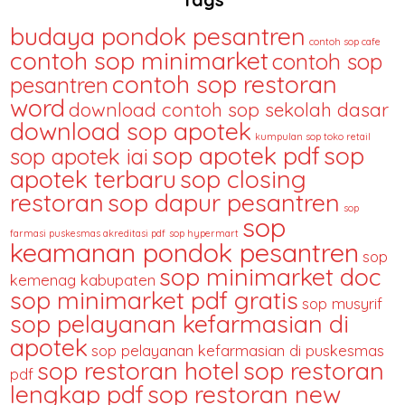
budaya pondok pesantren
contoh sop cafe
contoh sop minimarket
contoh sop
contoh sop restoran
pesantren
word
download contoh sop sekolah dasar
download sop apotek
kumpulan sop toko retail
sop apotek pdf
sop
sop apotek iai
apotek terbaru
sop closing
restoran
sop dapur pesantren
sop
sop
farmasi puskesmas akreditasi pdf
sop hypermart
keamanan pondok pesantren
sop
sop minimarket doc
kemenag kabupaten
sop minimarket pdf gratis
sop musyrif
sop pelayanan kefarmasian di
apotek
sop pelayanan kefarmasian di puskesmas
sop restoran hotel
sop restoran
pdf
lengkap pdf
sop restoran new